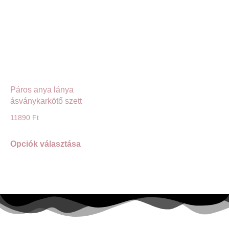
Páros anya lánya
ásványkarkötő szett
11890
Ft
Opciók választása