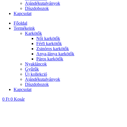
Ajándékutalványok
Díszdobozok
Kapcsolat
Főoldal
Termékeink
Karkötők
Női karkötők
Férfi karkötők
Zsinóros karkötők
Anya-lánya karkötők
Páros karkötők
Nyakláncok
Gyűrűk
Új kollekció
Ajándékutalványok
Díszdobozok
Kapcsolat
0
Ft
0
Kosár