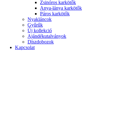
Zsinóros karkötők
Anya-lánya karkötők
Páros karkötők
Nyakláncok
Gyűrűk
Új kollekció
Ajándékutalványok
Díszdobozok
Kapcsolat