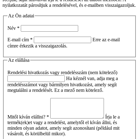
nyilatkozatát párosítjuk a rendelésével, és e-mailben visszaigazoljuk.
Az Ön adatai
Név
*
E-mail cím
*
Erre az e-mail
címre érkezik a visszaigazolás.
Az elállása
Rendelési hivatkozás vagy rendelésszám (nem kötelező)
Ha kéznél van, adja meg a
rendelésszámot vagy bármilyen hivatkozást, amely segít
megtalálni a rendelését. Ez a mező nem kötelező.
Mitől kíván elállni?
*
Írja le a
termék(ek)et vagy a rendelést, amelytől el kíván állni, és
minden olyan adatot, amely segít azonosítani (például mit
vásárolt, és körülbelül mikor).