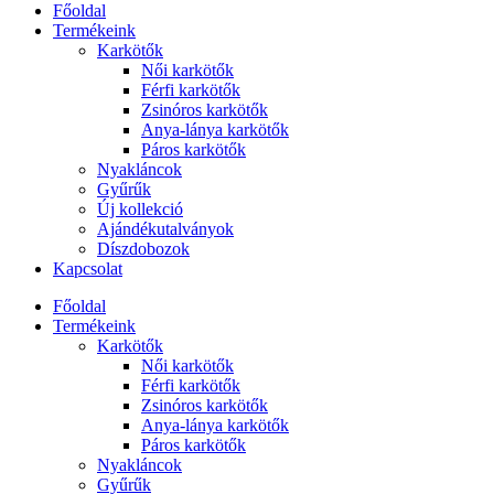
Főoldal
Termékeink
Karkötők
Női karkötők
Férfi karkötők
Zsinóros karkötők
Anya-lánya karkötők
Páros karkötők
Nyakláncok
Gyűrűk
Új kollekció
Ajándékutalványok
Díszdobozok
Kapcsolat
Főoldal
Termékeink
Karkötők
Női karkötők
Férfi karkötők
Zsinóros karkötők
Anya-lánya karkötők
Páros karkötők
Nyakláncok
Gyűrűk