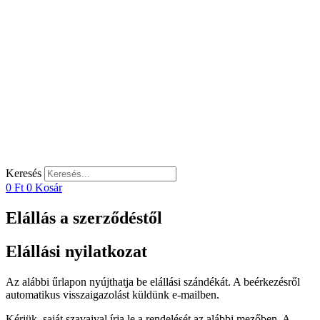
Keresés
0
Ft
0
Kosár
Elállás a szerződéstől
Elállási nyilatkozat
Az alábbi űrlapon nyújthatja be elállási szándékát. A beérkezésről
automatikus visszaigazolást küldünk e-mailben.
Kérjük, saját szavaival írja le a rendelését az alábbi mezőben. A