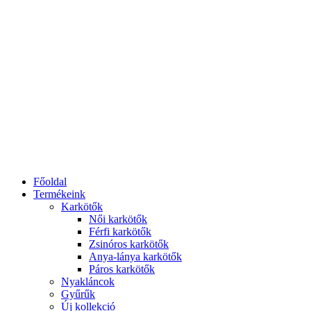
Főoldal
Termékeink
Karkötők
Női karkötők
Férfi karkötők
Zsinóros karkötők
Anya-lánya karkötők
Páros karkötők
Nyakláncok
Gyűrűk
Új kollekció