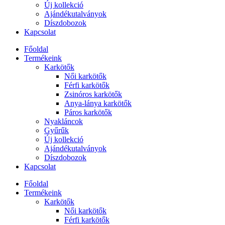
Új kollekció
Ajándékutalványok
Díszdobozok
Kapcsolat
Főoldal
Termékeink
Karkötők
Női karkötők
Férfi karkötők
Zsinóros karkötők
Anya-lánya karkötők
Páros karkötők
Nyakláncok
Gyűrűk
Új kollekció
Ajándékutalványok
Díszdobozok
Kapcsolat
Főoldal
Termékeink
Karkötők
Női karkötők
Férfi karkötők