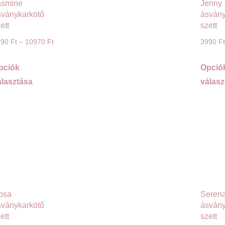
asmine
Jenny
sványkarkötő
ásvány
ett
szett
990
Ft
–
10970
Ft
3990
Ft
pciók
Opció
álasztása
válasz
osa
Seren
sványkarkötő
ásvány
ett
szett