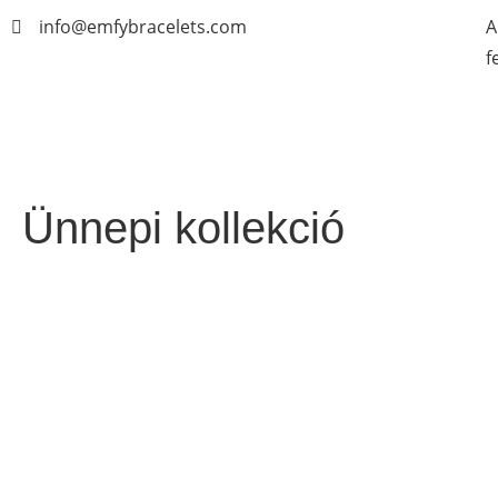
info@emfybracelets.com
A
f
Ünnepi kollekció