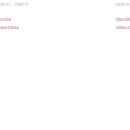
990
Ft
–
7980
Ft
2490
Ft
pciók
Opció
álasztása
válasz