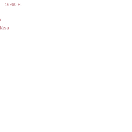
–
16960
Ft
k
tása