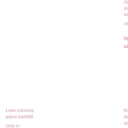
J
á
sz
2
O
v
Love zsinóros
R
páros karkötő
á
sz
5990
Ft