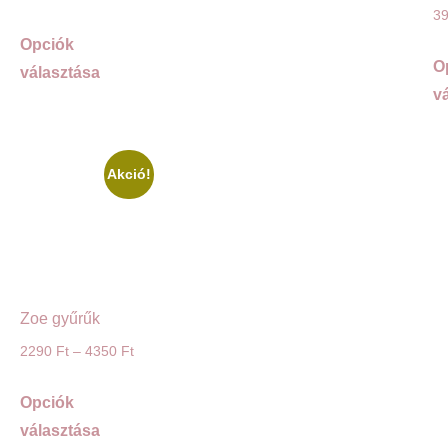
3
Opciók
O
választása
v
Akció!
Zoe gyűrűk
2290
Ft
–
4350
Ft
Opciók
választása