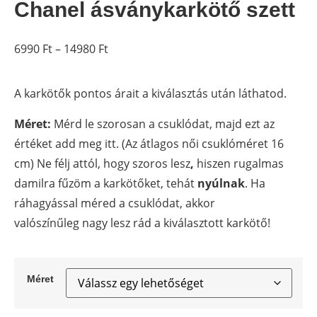
Chanel ásványkarkötő szett
6990
Ft
–
14980
Ft
A karkötők pontos árait a kiválasztás után láthatod.
Méret:
Mérd le szorosan a csuklódat, majd ezt az
értéket add meg itt. (Az átlagos női csuklóméret 16
cm) Ne félj attól, hogy szoros lesz
,
hiszen rugalmas
damilra fűzöm a karkötőket, tehát
nyúlnak
. Ha
ráhagyással méred a csuklódat, akkor
valószínűleg nagy lesz rád a kiválasztott karkötő!
Méret