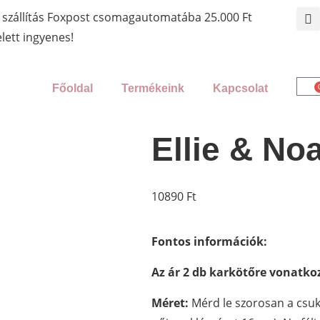
 szállítás Foxpost csomagautomatába 25.000 Ft
elett ingyenes!
Főoldal
Termékeink
Kapcsolat
Ellie & No
10890
Ft
Fontos információk:
Az ár 2 db karkötőre vonatkoz
Méret:
Mérd le szorosan a csukl