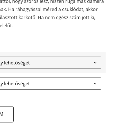
 attól, hogy szoros lesz, hiszen rugalmas damilra
nak. Ha ráhagyással méred a csuklódat, akkor
álasztott karkötő! Ha nem egész szám jött ki,
elelőt.
EM