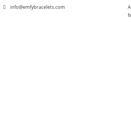
info@emfybracelets.com
A
f