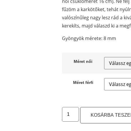
női csuklóméret 16 cm). Ne félj
fűzöm a karkötőket, tehát nyúl
valószínűleg nagy lesz rád a kiv
kerekíts, majd válaszd ki a megf
Gyöngyök mérete: 8 mm
Méret női
Méret férfi
KOSÁRBA TESZ