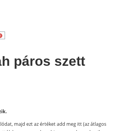
0
ah páros szett
ik.
ódat, majd ezt az értéket add meg itt (az átlagos