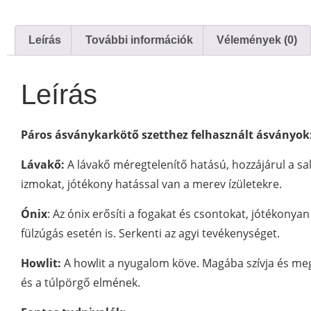
Leírás
További információk
Vélemények (0)
Leírás
Páros ásványkarkötő szetthez felhasznált ásványok
Lávakő:
A lávakő méregtelenítő hatású, hozzájárul a sala
izmokat, jótékony hatással van a merev ízületekre.
Ónix
: Az ónix erősíti a fogakat és csontokat, jótékonya
fülzúgás esetén is. Serkenti az agyi tevékenységet.
Howlit:
A howlit a nyugalom köve. Magába szívja és megs
és a túlpörgő elmének.