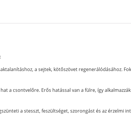
:
ktalanításhoz, a sejtek, kötőszövet regenerálódásához. Fokozz
n hat a csontvelőre. Erős hatással van a fülre, így alkalmazzá
zünteti a stesszt, feszültséget, szorongást és az érzelmi int