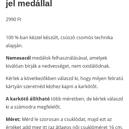
jel medállal
2990
Ft
100 %-ban kézzel készült, csúszó csomós technika
alapján.
Nemesacél
medálok felhasználásával, amelyek
kiválóan bírják a nedvességet, nem oxidálódnak.
Kérlek a következőkben válaszd ki, hogy milyen feliratú
kártyán szeretnéd kézhez kapni a karkötőt.
A karkötő állítható
több méretben, de kérlek válaszd
ki a számodra megfelelőt.
Méret:
Mérd le szorosan a csuklódat, majd ezt az
értéket add meg itt (az átlagos női csuklóméret 16 cm,